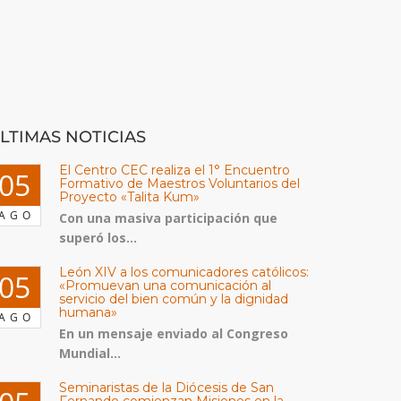
LTIMAS NOTICIAS
El Centro CEC realiza el 1° Encuentro
05
Formativo de Maestros Voluntarios del
Proyecto «Talita Kum»
AGO
Con una masiva participación que
superó los...
León XIV a los comunicadores católicos:
05
«Promuevan una comunicación al
servicio del bien común y la dignidad
humana»
AGO
En un mensaje enviado al Congreso
Mundial...
Seminaristas de la Diócesis de San
Fernando comienzan Misiones en la