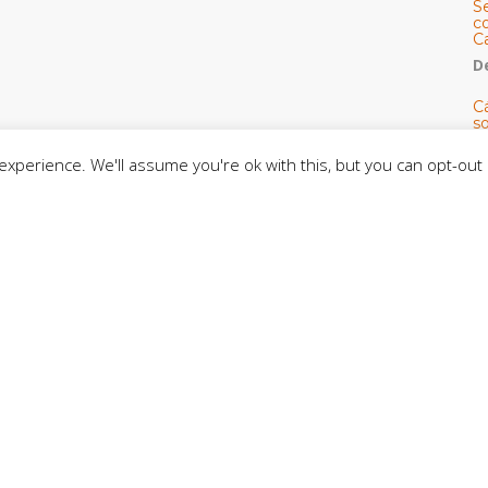
S
co
C
De
C
so
C
xperience. We'll assume you're ok with this, but you can opt-out 
C
J
t
L
C
CE
C
D