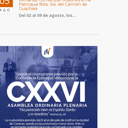
05
Parroquia Ntra. Sra. del Carmen de
Guachara
AGO
Del 02 al 09 de agosto, los...