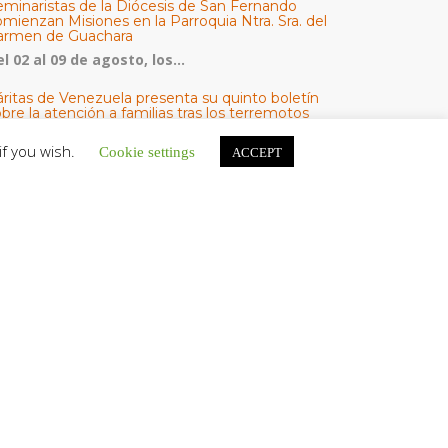
eminaristas de la Diócesis de San Fernando
mienzan Misiones en la Parroquia Ntra. Sra. del
armen de Guachara
l 02 al 09 de agosto, los...
áritas de Venezuela presenta su quinto boletín
bre la atención a familias tras los terremotos
áritas de Venezuela publicó este martes 4...
if you wish.
Cookie settings
ACCEPT
omisión Episcopal de Vida Consagrada por la
ornada Pro Orantibus: La vida contemplativa,
estimonio de fe y esperanza en Venezuela
a Iglesia en Venezuela celebra este jueves...
ATEGORÍAS
V Noticias
omunicado
estacadas