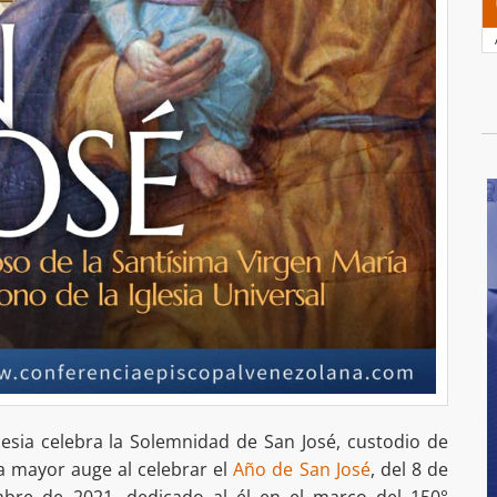
lesia celebra la Solemnidad de San José, custodio de
a mayor auge al celebrar el
Año de San José
, del 8 de
mbre de 2021, dedicado al él en el marco del 150°