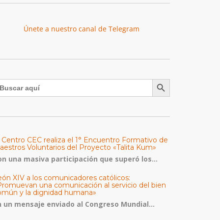
Únete a nuestro canal de Telegram
Botón de búsqueda
uscar:
l Centro CEC realiza el 1° Encuentro Formativo de
aestros Voluntarios del Proyecto «Talita Kum»
on una masiva participación que superó los...
eón XIV a los comunicadores católicos:
Promuevan una comunicación al servicio del bien
omún y la dignidad humana»
n un mensaje enviado al Congreso Mundial...