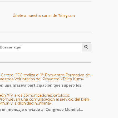
Únete a nuestro canal de Telegram
Botón de búsqueda
uscar:
l Centro CEC realiza el 1° Encuentro Formativo de
aestros Voluntarios del Proyecto «Talita Kum»
on una masiva participación que superó los...
eón XIV a los comunicadores católicos:
Promuevan una comunicación al servicio del bien
omún y la dignidad humana»
n un mensaje enviado al Congreso Mundial...