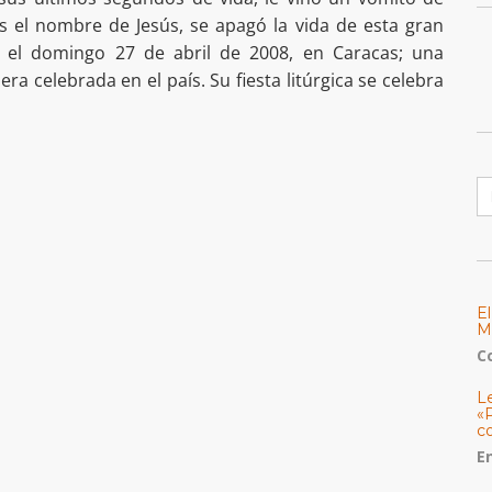
s el nombre de Jesús, se apagó la vida de esta gran
zó el domingo 27 de abril de 2008, en Caracas; una
mera celebrada en el país. Su fiesta litúrgica se celebra
B
E
M
C
L
«
c
E