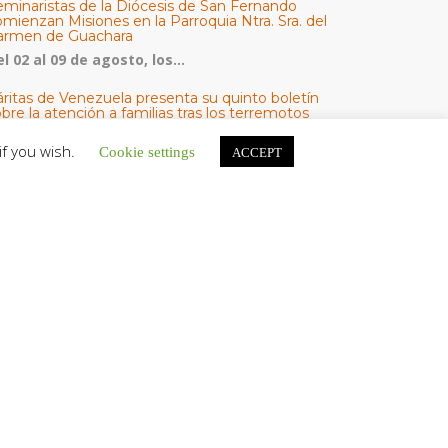
eminaristas de la Diócesis de San Fernando
mienzan Misiones en la Parroquia Ntra. Sra. del
armen de Guachara
l 02 al 09 de agosto, los...
áritas de Venezuela presenta su quinto boletín
bre la atención a familias tras los terremotos
áritas de Venezuela publicó este martes 4...
if you wish.
Cookie settings
ACCEPT
omisión Episcopal de Vida Consagrada por la
ornada Pro Orantibus: La vida contemplativa,
estimonio de fe y esperanza en Venezuela
a Iglesia en Venezuela celebra este jueves...
ATEGORÍAS
V Noticias
omunicado
estacadas