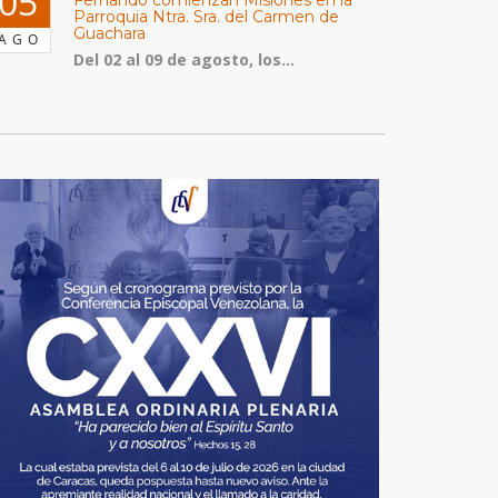
05
Parroquia Ntra. Sra. del Carmen de
Guachara
AGO
Del 02 al 09 de agosto, los...