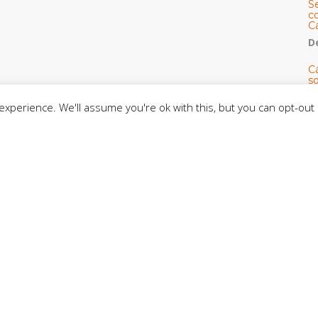
S
co
C
De
C
so
C
xperience. We'll assume you're ok with this, but you can opt-out 
C
J
t
L
C
CE
C
D