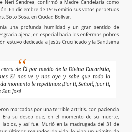
pe Neri Sendrea, confirmó a Madre Candelaria como
ión. En diciembre de 1916 emitió sus votos perpetuos
 Sixto Sosa, en Ciudad Bolívar.
enía una profunda humildad y un gran sentido de
desgracia ajena, en especial hacia los enfermos pobres
n estuvo dedicada a Jesús Crucificado y la Santísima
erca de Él por medio de la Divina Eucaristía,
ues El nos ve y nos oye y sabe que todo lo
a momento le repetimos: ¡Por ti, Señor!, ¡por ti,
 San José
eron marcados por una terrible artritis. con paciencia
s. Era su deseo que, en el momento de su muerte,
 labios, y así fue. Murió en la madrugada del 31 de
 sus últimos segundos de vida, le vino un vómito de