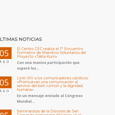
LTIMAS NOTICIAS
El Centro CEC realiza el 1° Encuentro
05
Formativo de Maestros Voluntarios del
Proyecto «Talita Kum»
AGO
Con una masiva participación que
superó los...
León XIV a los comunicadores católicos:
05
«Promuevan una comunicación al
servicio del bien común y la dignidad
humana»
AGO
En un mensaje enviado al Congreso
Mundial...
Seminaristas de la Diócesis de San
Fernando comienzan Misiones en la