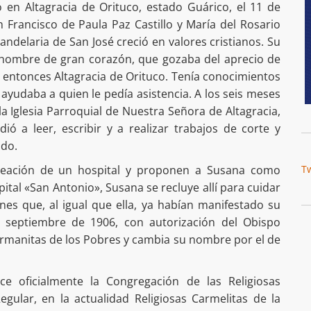
ó en Altagracia de Orituco, estado Guárico, el 11 de
 Francisco de Paula Paz Castillo y María del Rosario
andelaria de San José creció en valores cristianos. Su
n hombre de gran corazón, que gozaba del aprecio de
 entonces Altagracia de Orituco. Tenía conocimientos
 ayudaba a quien le pedía asistencia. A los seis meses
a Iglesia Parroquial de Nuestra Señora de Altagracia,
ió a leer, escribir y a realizar trabajos de corte y
ado.
 creación de un hospital y proponen a Susana como
T
pital «San Antonio», Susana se recluye allí para cuidar
nes que, al igual que ella, ya habían manifestado su
e septiembre de 1906, con autorización del Obispo
Hermanitas de los Pobres y cambia su nombre por el de
e oficialmente la Congregación de las Religiosas
gular, en la actualidad Religiosas Carmelitas de la