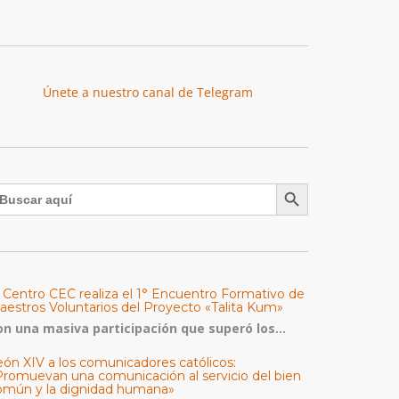
Únete a nuestro canal de Telegram
Botón de búsqueda
uscar:
l Centro CEC realiza el 1° Encuentro Formativo de
aestros Voluntarios del Proyecto «Talita Kum»
on una masiva participación que superó los...
eón XIV a los comunicadores católicos:
Promuevan una comunicación al servicio del bien
omún y la dignidad humana»