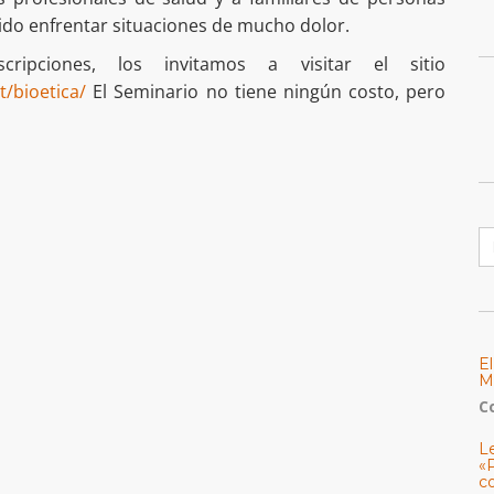
ido enfrentar situaciones de mucho dolor.
ripciones, los invitamos a visitar el sitio
t/bioetica/
El Seminario no tiene ningún costo, pero
B
E
M
C
L
«
c