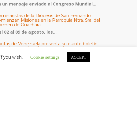
n un mensaje enviado al Congreso Mundial...
eminaristas de la Diócesis de San Fernando
mienzan Misiones en la Parroquia Ntra. Sra. del
armen de Guachara
l 02 al 09 de agosto, los...
áritas de Venezuela presenta su quinto boletín
bre la atención a familias tras los terremotos
áritas de Venezuela publicó este martes 4...
if you wish.
Cookie settings
ACCEPT
omisión Episcopal de Vida Consagrada por la
ornada Pro Orantibus: La vida contemplativa,
estimonio de fe y esperanza en Venezuela
a Iglesia en Venezuela celebra este jueves...
ATEGORÍAS
V Noticias
omunicado