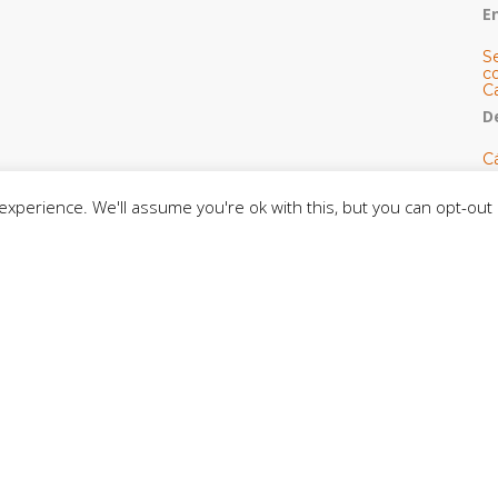
E
S
co
C
De
C
so
C
xperience. We'll assume you're ok with this, but you can opt-out 
C
J
t
L
C
CE
C