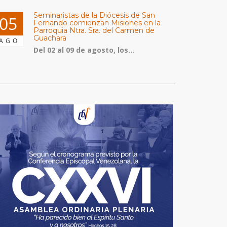
Seminaristas de la Diócesis de San
05
Fernando comienzan Misiones en la
Parroquia Ntra. Sra. del Carmen de
Guachara
AGO
Del 02 al 09 de agosto, los...