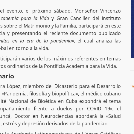
el evento, el próximo sábado, Monseñor Vincenzo
a Academia para la Vida
y Gran Canciller del Instituto
os sobre el Matrimonio y la Familia, participará en este
cia y presentando el reciente documento publicado
tas en la era de la pandemia»
, el cual analiza las
bal en torno a la vida.
rticiparán varios de los máximos referentes en temas
s ordinarios de la Pontificia Academia para la Vida.
nario
rra López, miembro del Dicasterio para el Desarrollo
T
Pandemia, filosofía y biopolítica»; el médico cubano
ité Nacional de Bioética en Cuba expondrá el tema
compañamiento frente a duelos por COVID 19»; el
-Juncá, Doctor en Neurociencias abordará la «Salud
io, estrés y depresión derivados de la pandemia».
or la Academia Latinoamericana de Líderes Católicos