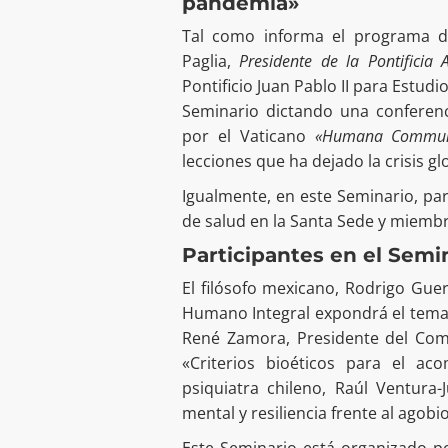
pandemia»
Tal como informa el programa d
Paglia,
Presidente de la Pontifici
Pontificio Juan Pablo II para Estudi
Seminario dictando una conferen
por el Vaticano
«Humana Communi
lecciones que ha dejado la crisis glo
Igualmente, en este Seminario, pa
de salud en la Santa Sede y miembro
Participantes en el Semi
El filósofo mexicano, Rodrigo Gue
Humano Integral expondrá el tema «
René Zamora, Presidente del Com
«Criterios bioéticos para el a
psiquiatra chileno, Raúl Ventura
mental y resiliencia frente al agob
Este Seminario está organizado p