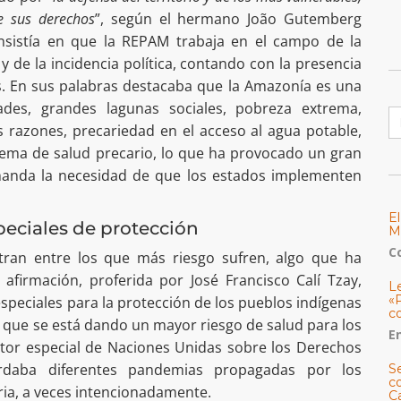
e sus derechos
”, según el hermano João Gutemberg
 insistía en que la REPAM trabaja en el campo de la
de la incidencia política, contando con la presencia
es. En sus palabras destacaba que la Amazonía es una
ades, grandes lagunas sociales, pobreza extrema,
B
s razones, precariedad en el acceso al agua potable,
stema de salud precario, lo que ha provocado un gran
anda la necesidad de que los estados implementen
E
eciales de protección
M
C
tran entre los que más riesgo sufren, algo que ha
firmación, proferida por José Francisco Calí Tzay,
L
«
peciales para la protección de los pueblos indígenas
c
que se está dando un mayor riesgo de salud para los
E
ator especial de Naciones Unidas sobre los Derechos
ordaba diferentes pandemias propagadas por los
S
co
oria, a veces intencionadamente.
C