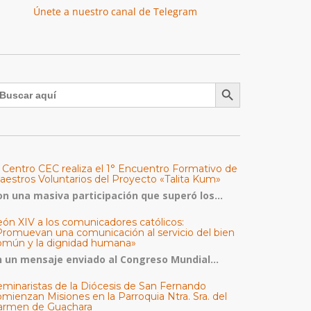
Únete a nuestro canal de Telegram
Botón de búsqueda
uscar:
l Centro CEC realiza el 1° Encuentro Formativo de
aestros Voluntarios del Proyecto «Talita Kum»
on una masiva participación que superó los...
eón XIV a los comunicadores católicos:
Promuevan una comunicación al servicio del bien
omún y la dignidad humana»
n un mensaje enviado al Congreso Mundial...
eminaristas de la Diócesis de San Fernando
mienzan Misiones en la Parroquia Ntra. Sra. del
armen de Guachara