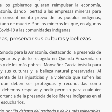
 los gobiernos quieren reimpulsar la economía,
azonía. dando libertad a las empresas mineras para
n consentimiento previo de los pueblos indígenas,
atado de muerte. Son los mineros los que, en algunos
 Covid-19 a las comunidades indígenas.
as, preservar sus culturas y bellezas
l Sínodo para la Amazonía, destacando la presencia de
iginarios y de lo recogido en Querida Amazonía en
 y de los más pobres. Monseñor Caccia insistía para
 sus culturas y la belleza natural preservadas. Al
nta de las injusticias y la violencia que sufren las
o que deben ser protegidas y reconocidas como
ien debemos respetar y pedir permiso para cualquier
ortancia de la presencia de los líderes indígenas en el
 escucharlos.
do por “
la defensa del territorio y de los más vulnerables,