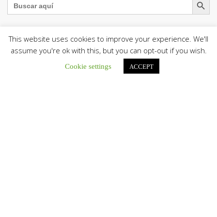
This website uses cookies to improve your experience. We'll
assume you're ok with this, but you can opt-out if you wish.
La Santa Sede presenta el programa oficial del Viaje
Apostólico del Papa León XIV a Francia
Cookie settings
ACCEPT
La Oficina de Prensa de la Santa...
Diócesis de San Cristóbal celebró 416 años del Santo Cristo
de La Grita con un llamado a la solidaridad y la dignidad
humana
En el marco de la solemnidad por...
Diócesis de Guanare recibió a más de 70 sacerdotes para
retiro de la Renovación Carismática Católica de Venezuela
Diócesis de Guanare recibió a más de...
Cáritas Italiana se reunió con presidencia de la CEV y Cáritas
de Venezuela para conocer el trabajo humanitario por
terremotos del 24 de junio
Una delegación encabezada por el padre Marco...