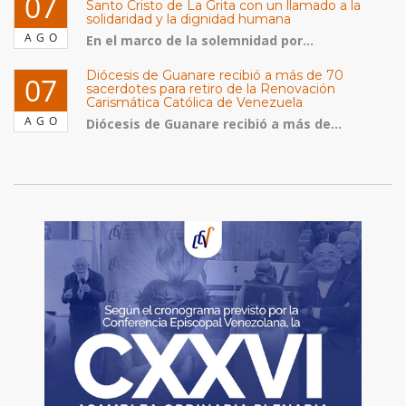
07
Santo Cristo de La Grita con un llamado a la
solidaridad y la dignidad humana
AGO
En el marco de la solemnidad por...
Diócesis de Guanare recibió a más de 70
07
sacerdotes para retiro de la Renovación
Carismática Católica de Venezuela
AGO
Diócesis de Guanare recibió a más de...