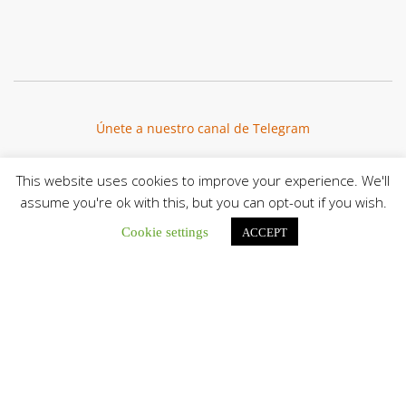
Únete a nuestro canal de Telegram
This website uses cookies to improve your experience. We'll
assume you're ok with this, but you can opt-out if you wish.
Botón de búsqu
Buscar:
Cookie settings
ACCEPT
La Santa Sede presenta el programa oficial del Viaje
Apostólico del Papa León XIV a Francia
La Oficina de Prensa de la Santa...