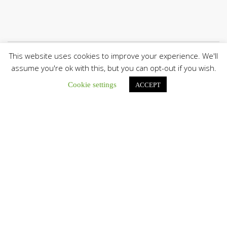
This website uses cookies to improve your experience. We'll
assume you're ok with this, but you can opt-out if you wish.
Únete a nuestro canal de Telegram
Cookie settings
ACCEPT
Botón de búsqu
Buscar:
La Santa Sede presenta el programa oficial del Viaje
Apostólico del Papa León XIV a Francia
La Oficina de Prensa de la Santa...