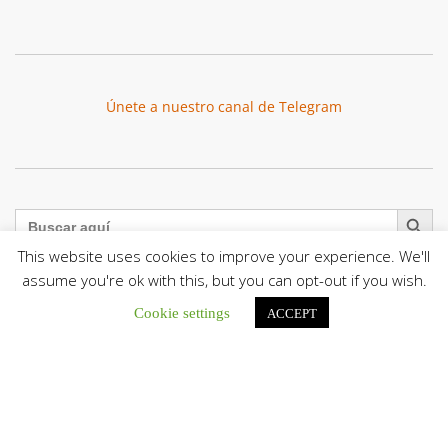
Únete a nuestro canal de Telegram
Botón de búsqu
Buscar:
This website uses cookies to improve your experience. We'll
assume you're ok with this, but you can opt-out if you wish.
Cookie settings
ACCEPT
León XIV a los comunicadores católicos: «Promuevan una
comunicación al servicio del bien común y la dignidad
humana»
En un mensaje enviado al Congreso Mundial...
Seminaristas de la Diócesis de San Fernando comienzan
Misiones en la Parroquia Ntra. Sra. del Carmen de Guachara