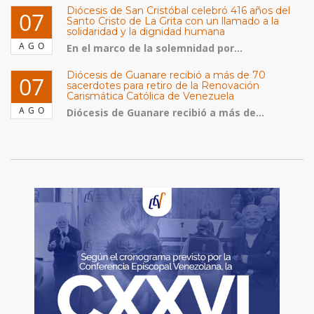
Diócesis de San Cristóbal celebró 416 años del
07
Santo Cristo de La Grita con un llamado a la
solidaridad y la dignidad humana
AGO
En el marco de la solemnidad por...
Diócesis de Guanare recibió a más de 70
07
sacerdotes para retiro de la Renovación
Carismática Católica de Venezuela
AGO
Diócesis de Guanare recibió a más de...