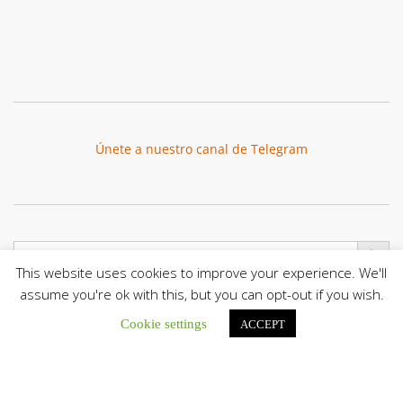
Únete a nuestro canal de Telegram
Botón de búsqu
Buscar:
This website uses cookies to improve your experience. We'll
assume you're ok with this, but you can opt-out if you wish.
Cookie settings
ACCEPT
La Santa Sede presenta el programa oficial del Viaje
Apostólico del Papa León XIV a Francia
La Oficina de Prensa de la Santa...