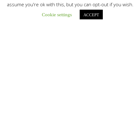
assume you're ok with this, but you can opt-out if you wish.
Cookie settings
ACCEPT
Únete a nuestro canal de Telegram
Botón de búsqu
Buscar:
La Santa Sede presenta el programa oficial del Viaje
Apostólico del Papa León XIV a Francia
La Oficina de Prensa de la Santa...
Diócesis de San Cristóbal celebró 416 años del Santo Cristo
de La Grita con un llamado a la solidaridad y la dignidad
humana