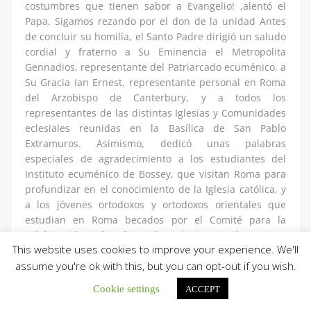
costumbres que tienen sabor a Evangelio! ,alentó el
Papa. Sigamos rezando por el don de la unidad Antes
de concluir su homilía, el Santo Padre dirigió un saludo
cordial y fraterno a Su Eminencia el Metropolita
Gennadios, representante del Patriarcado ecuménico, a
Su Gracia Ian Ernest, representante personal en Roma
del Arzobispo de Canterbury, y a todos los
representantes de las distintas Iglesias y Comunidades
eclesiales reunidas en la Basílica de San Pablo
Extramuros. Asimismo, dedicó unas palabras
especiales de agradecimiento a los estudiantes del
Instituto ecuménico de Bossey, que visitan Roma para
profundizar en el conocimiento de la Iglesia católica, y
a los jóvenes ortodoxos y ortodoxos orientales que
estudian en Roma becados por el Comité para la
colaboración cultural con las Iglesias ortodoxas, que
This website uses cookies to improve your experience. We'll
trabaja en el Pontificio Consejo para la promoción de la
unidad de los cristianos. «Juntos, sin cansarnos nunca,
assume you're ok with this, but you can opt-out if you wish.
sigamos rezando para invocar a Dios el don de la plena
Cookie settings
ACCEPT
unidad entre nosotros», puntualizó Francisco. Prensa