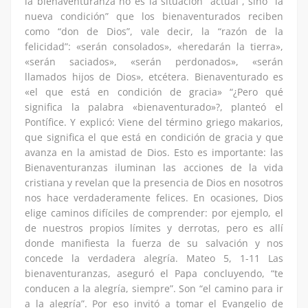
la bienaventuranza no es la situación “actual”, sino “la
nueva condición” que los bienaventurados reciben
como “don de Dios”, vale decir, la “razón de la
felicidad”: «serán consolados», «heredarán la tierra»,
«serán saciados», «serán perdonados», «serán
llamados hijos de Dios», etcétera. Bienaventurado es
«el que está en condición de gracia» “¿Pero qué
significa la palabra «bienaventurado»?, planteó el
Pontífice. Y explicó: Viene del término griego makarios,
que significa el que está en condición de gracia y que
avanza en la amistad de Dios. Esto es importante: las
Bienaventuranzas iluminan las acciones de la vida
cristiana y revelan que la presencia de Dios en nosotros
nos hace verdaderamente felices. En ocasiones, Dios
elige caminos difíciles de comprender: por ejemplo, el
de nuestros propios límites y derrotas, pero es allí
donde manifiesta la fuerza de su salvación y nos
concede la verdadera alegría. Mateo 5, 1-11 Las
bienaventuranzas, aseguró el Papa concluyendo, “te
conducen a la alegría, siempre”. Son “el camino para ir
a la alegría”. Por eso invitó a tomar el Evangelio de