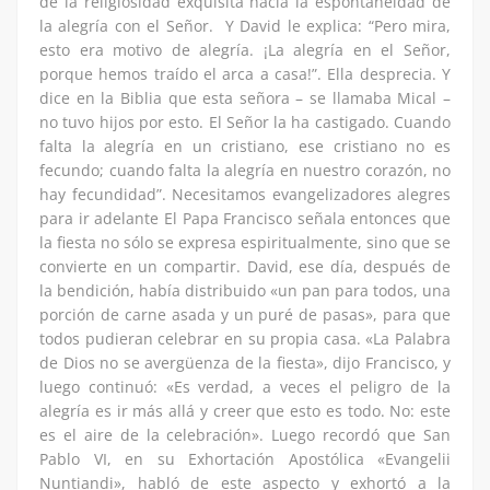
de la religiosidad exquisita hacia la espontaneidad de
la alegría con el Señor. Y David le explica: “Pero mira,
esto era motivo de alegría. ¡La alegría en el Señor,
porque hemos traído el arca a casa!”. Ella desprecia. Y
dice en la Biblia que esta señora – se llamaba Mical –
no tuvo hijos por esto. El Señor la ha castigado. Cuando
falta la alegría en un cristiano, ese cristiano no es
fecundo; cuando falta la alegría en nuestro corazón, no
hay fecundidad”. Necesitamos evangelizadores alegres
para ir adelante El Papa Francisco señala entonces que
la fiesta no sólo se expresa espiritualmente, sino que se
convierte en un compartir. David, ese día, después de
la bendición, había distribuido «un pan para todos, una
porción de carne asada y un puré de pasas», para que
todos pudieran celebrar en su propia casa. «La Palabra
de Dios no se avergüenza de la fiesta», dijo Francisco, y
luego continuó: «Es verdad, a veces el peligro de la
alegría es ir más allá y creer que esto es todo. No: este
es el aire de la celebración». Luego recordó que San
Pablo VI, en su Exhortación Apostólica «Evangelii
Nuntiandi», habló de este aspecto y exhortó a la