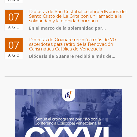
Diócesis de San Cristóbal celebró 416 años del
07
Santo Cristo de La Grita con un llamado a la
solidaridad y la dignidad humana
AGO
En el marco de la solemnidad por...
Diócesis de Guanare recibió a más de 70
07
sacerdotes para retiro de la Renovación
Carismática Católica de Venezuela
AGO
Diócesis de Guanare recibió a más de...