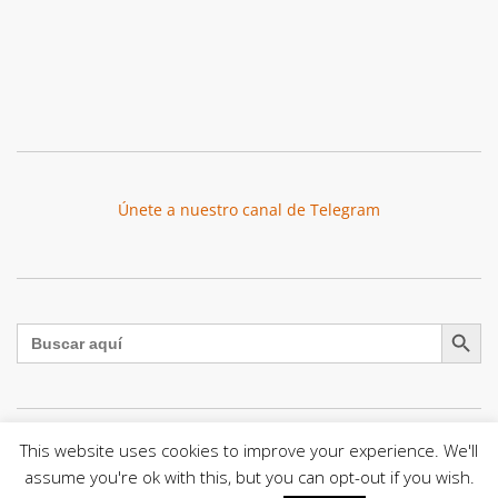
Únete a nuestro canal de Telegram
Botón de búsqu
Buscar:
This website uses cookies to improve your experience. We'll
La Santa Sede presenta el programa oficial del Viaje
assume you're ok with this, but you can opt-out if you wish.
Apostólico del Papa León XIV a Francia