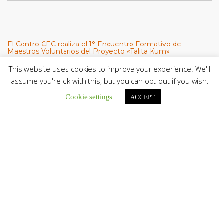
El Centro CEC realiza el 1° Encuentro Formativo de
Maestros Voluntarios del Proyecto «Talita Kum»
Con una masiva participación que superó los...
This website uses cookies to improve your experience. We'll
assume you're ok with this, but you can opt-out if you wish.
León XIV a los comunicadores católicos: «Promuevan una
comunicación al servicio del bien común y la dignidad
Cookie settings
ACCEPT
humana»
En un mensaje enviado al Congreso Mundial...
Seminaristas de la Diócesis de San Fernando comienzan
Misiones en la Parroquia Ntra. Sra. del Carmen de Guachara
Del 02 al 09 de agosto, los...
Cáritas de Venezuela presenta su quinto boletín sobre la
atención a familias tras los terremotos
Cáritas de Venezuela publicó este martes 4...