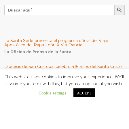
Botón de búsqu
Buscar:
La Santa Sede presenta el programa oficial del Viaje
Apostólico del Papa León XIV a Francia
La Oficina de Prensa de la Santa...
Diócesis de San Cristóbal celebró 416 años del Santo Cristo
de La Grita con un llamado a la solidaridad y la dignidad
humana
This website uses cookies to improve your experience. We'll
En el marco de la solemnidad por...
assume you're ok with this, but you can opt-out if you wish.
Diócesis de Guanare recibió a más de 70 sacerdotes para
Cookie settings
ACCEPT
retiro de la Renovación Carismática Católica de Venezuela
Diócesis de Guanare recibió a más de...
Cáritas Italiana se reunió con presidencia de la CEV y Cáritas
de Venezuela para conocer el trabajo humanitario por
terremotos del 24 de junio