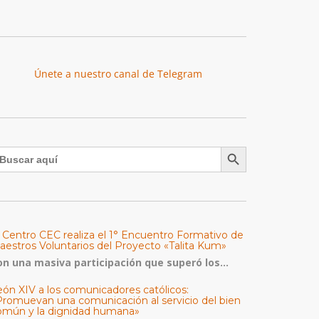
Únete a nuestro canal de Telegram
Botón de búsqueda
uscar:
l Centro CEC realiza el 1° Encuentro Formativo de
aestros Voluntarios del Proyecto «Talita Kum»
on una masiva participación que superó los...
eón XIV a los comunicadores católicos:
Promuevan una comunicación al servicio del bien
omún y la dignidad humana»