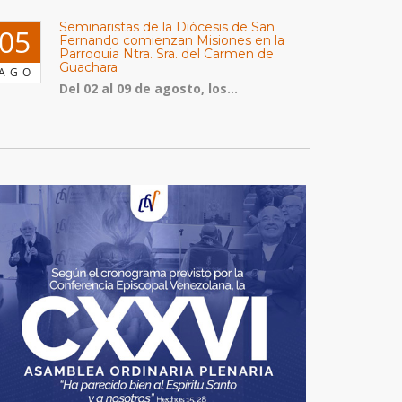
Seminaristas de la Diócesis de San
05
Fernando comienzan Misiones en la
Parroquia Ntra. Sra. del Carmen de
Guachara
AGO
Del 02 al 09 de agosto, los...