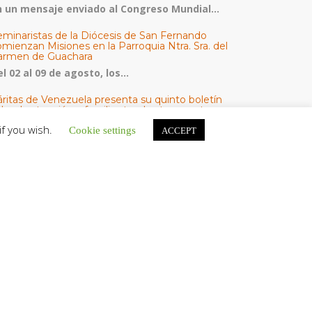
n un mensaje enviado al Congreso Mundial...
eminaristas de la Diócesis de San Fernando
mienzan Misiones en la Parroquia Ntra. Sra. del
armen de Guachara
l 02 al 09 de agosto, los...
áritas de Venezuela presenta su quinto boletín
bre la atención a familias tras los terremotos
áritas de Venezuela publicó este martes 4...
if you wish.
Cookie settings
ACCEPT
omisión Episcopal de Vida Consagrada por la
ornada Pro Orantibus: La vida contemplativa,
estimonio de fe y esperanza en Venezuela
a Iglesia en Venezuela celebra este jueves...
ATEGORÍAS
V Noticias
omunicado