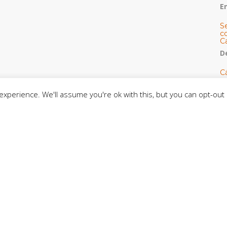
E
S
co
C
De
C
so
C
xperience. We'll assume you're ok with this, but you can opt-out 
C
J
t
L
C
CE
C