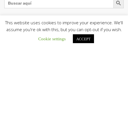
This website uses cookies to improve your experience. We'll
assume you're ok with this, but you can opt-out if you wish.
La Santa Sede presenta el programa oficial del Viaje
Apostólico del Papa León XIV a Francia
Cookie settings
ACCEPT
La Oficina de Prensa de la Santa...
Diócesis de San Cristóbal celebró 416 años del Santo Cristo
de La Grita con un llamado a la solidaridad y la dignidad
humana
En el marco de la solemnidad por...
Diócesis de Guanare recibió a más de 70 sacerdotes para
retiro de la Renovación Carismática Católica de Venezuela
Diócesis de Guanare recibió a más de...
Cáritas Italiana se reunió con presidencia de la CEV y Cáritas
de Venezuela para conocer el trabajo humanitario por
terremotos del 24 de junio
Una delegación encabezada por el padre Marco...