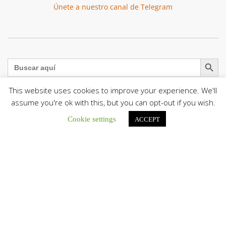
Únete a nuestro canal de Telegram
Botón de búsqu
Buscar:
This website uses cookies to improve your experience. We'll
assume you're ok with this, but you can opt-out if you wish.
Cookie settings
ACCEPT
El Centro CEC realiza el 1° Encuentro Formativo de
Maestros Voluntarios del Proyecto «Talita Kum»
Con una masiva participación que superó los...
León XIV a los comunicadores católicos: «Promuevan una
comunicación al servicio del bien común y la dignidad
humana»
En un mensaje enviado al Congreso Mundial...
Seminaristas de la Diócesis de San Fernando comienzan
Misiones en la Parroquia Ntra. Sra. del Carmen de Guachara