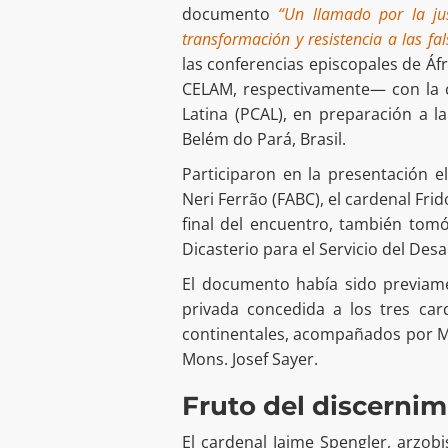
documento
“Un llamado por la jus
transformación y resistencia a las fa
las conferencias episcopales de Áf
CELAM, respectivamente— con la c
Latina (PCAL), en preparación a 
Belém do Pará, Brasil.
Participaron en la presentación el
Neri Ferrão (FABC), el cardenal Fri
final del encuentro, también tomó
Dicasterio para el Servicio del Des
El documento había sido previam
privada concedida a los tres car
continentales, acompañados por Mo
Mons. Josef Sayer.
Fruto del discernimi
El cardenal Jaime Spengler, arzob