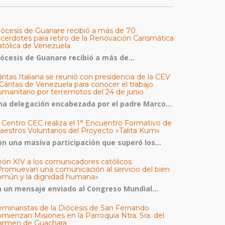
iócesis de Guanare recibió a más de 70
acerdotes para retiro de la Renovación Carismática
atólica de Venezuela
iócesis de Guanare recibió a más de...
ritas Italiana se reunió con presidencia de la CEV
Cáritas de Venezuela para conocer el trabajo
umanitario por terremotos del 24 de junio
na delegación encabezada por el padre Marco...
l Centro CEC realiza el 1° Encuentro Formativo de
aestros Voluntarios del Proyecto «Talita Kum»
on una masiva participación que superó los...
eón XIV a los comunicadores católicos:
Promuevan una comunicación al servicio del bien
omún y la dignidad humana»
n un mensaje enviado al Congreso Mundial...
eminaristas de la Diócesis de San Fernando
mienzan Misiones en la Parroquia Ntra. Sra. del
armen de Guachara