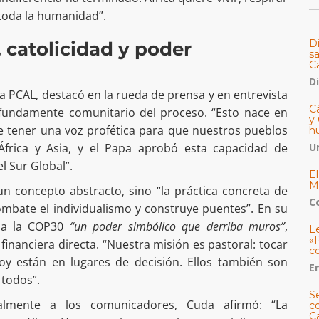
 toda la humanidad”.
D
 catolicidad y poder
s
C
D
la PCAL, destacó en la rueda de prensa y en entrevista
Cá
fundamente comunitario del proceso. “Esto nace en
y 
e tener una voz profética para que nuestros pueblos
h
frica y Asia, y el Papa aprobó esta capacidad de
U
l Sur Global”.
E
M
un concepto abstracto, sino “la práctica concreta de
C
bate el individualismo y construye puentes”. En su
a a la COP30
“un poder simbólico que derriba muros”
,
L
«
financiera directa. “Nuestra misión es pastoral: tocar
c
y están en lugares de decisión. Ellos también son
E
 todos”.
S
almente a los comunicadores, Cuda afirmó: “La
co
C