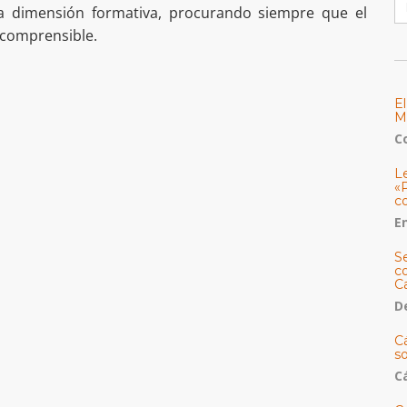
ta dimensión formativa, procurando siempre que el
y comprensible.
E
M
C
L
«
c
E
S
co
C
De
C
so
C