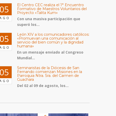
El Centro CEC realiza el 1° Encuentro
05
Formativo de Maestros Voluntarios del
Proyecto «Talita Kum»
AGO
Con una masiva participación que
superó los...
León XIV a los comunicadores católicos:
05
«Promuevan una comunicación al
servicio del bien común y la dignidad
humana»
AGO
En un mensaje enviado al Congreso
Mundial...
Seminaristas de la Diócesis de San
05
Fernando comienzan Misiones en la
Parroquia Ntra. Sra. del Carmen de
Guachara
AGO
Del 02 al 09 de agosto, los...