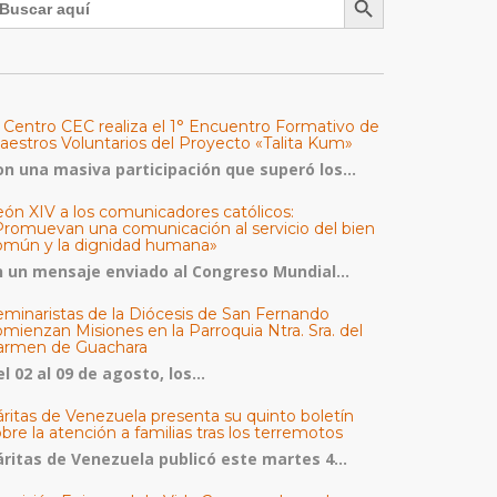
l Centro CEC realiza el 1° Encuentro Formativo de
aestros Voluntarios del Proyecto «Talita Kum»
on una masiva participación que superó los...
eón XIV a los comunicadores católicos:
Promuevan una comunicación al servicio del bien
omún y la dignidad humana»
n un mensaje enviado al Congreso Mundial...
eminaristas de la Diócesis de San Fernando
mienzan Misiones en la Parroquia Ntra. Sra. del
armen de Guachara
l 02 al 09 de agosto, los...
áritas de Venezuela presenta su quinto boletín
bre la atención a familias tras los terremotos
áritas de Venezuela publicó este martes 4...