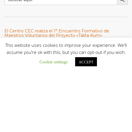
El Centro CEC realiza el 1° Encuentro Formativo de
Maestros Voluntarios del Proyecto «Talita Kum»
Con una masiva participación que superó los...
This website uses cookies to improve your experience. We'll
assume you're ok with this, but you can opt-out if you wish.
León XIV a los comunicadores católicos: «Promuevan una
Cookie settings
comunicación al servicio del bien común y la dignidad
ACCEPT
humana»
En un mensaje enviado al Congreso Mundial...
Seminaristas de la Diócesis de San Fernando comienzan
Misiones en la Parroquia Ntra. Sra. del Carmen de Guachara
Del 02 al 09 de agosto, los...
Cáritas de Venezuela presenta su quinto boletín sobre la
atención a familias tras los terremotos
Cáritas de Venezuela publicó este martes 4...