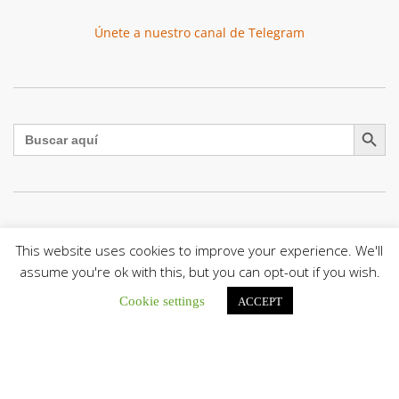
Únete a nuestro canal de Telegram
Botón de búsqu
Buscar:
El Centro CEC realiza el 1° Encuentro Formativo de
Maestros Voluntarios del Proyecto «Talita Kum»
This website uses cookies to improve your experience. We'll
Con una masiva participación que superó los...
assume you're ok with this, but you can opt-out if you wish.
Cookie settings
ACCEPT
León XIV a los comunicadores católicos: «Promuevan una
comunicación al servicio del bien común y la dignidad
humana»
En un mensaje enviado al Congreso Mundial...
Seminaristas de la Diócesis de San Fernando comienzan