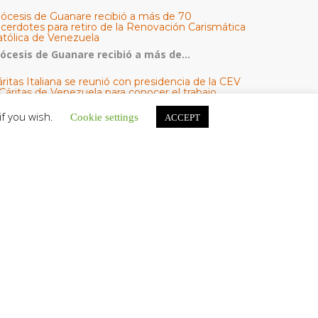
iócesis de Guanare recibió a más de 70
acerdotes para retiro de la Renovación Carismática
atólica de Venezuela
iócesis de Guanare recibió a más de...
ritas Italiana se reunió con presidencia de la CEV
Cáritas de Venezuela para conocer el trabajo
umanitario por terremotos del 24 de junio
if you wish.
Cookie settings
ACCEPT
na delegación encabezada por el padre Marco...
l Centro CEC realiza el 1° Encuentro Formativo de
aestros Voluntarios del Proyecto «Talita Kum»
on una masiva participación que superó los...
ATEGORÍAS
V Noticias
omunicado
estacadas