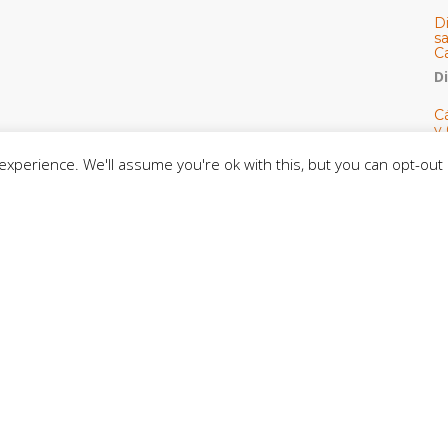
D
s
C
D
Cá
y 
h
xperience. We'll assume you're ok with this, but you can opt-out 
U
E
M
C
C
CE
C
D