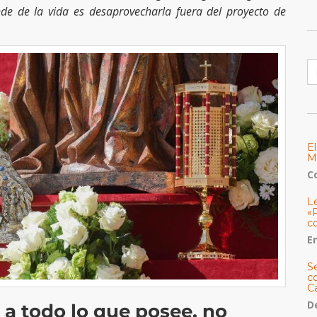
nde de la vida es desaprovecharla fuera del proyecto de
B
E
M
C
L
«
c
E
S
co
C
De
a todo lo que posee, no