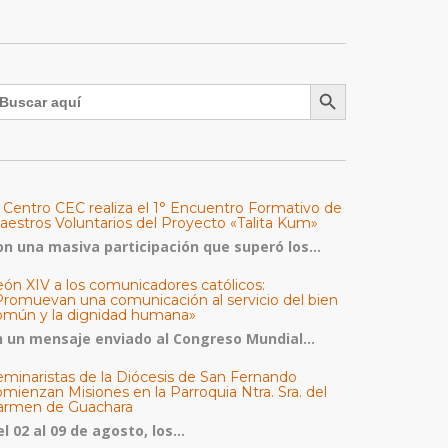
Botón de búsqueda
uscar:
l Centro CEC realiza el 1° Encuentro Formativo de
aestros Voluntarios del Proyecto «Talita Kum»
on una masiva participación que superó los...
eón XIV a los comunicadores católicos:
Promuevan una comunicación al servicio del bien
omún y la dignidad humana»
n un mensaje enviado al Congreso Mundial...
eminaristas de la Diócesis de San Fernando
mienzan Misiones en la Parroquia Ntra. Sra. del
armen de Guachara
l 02 al 09 de agosto, los...