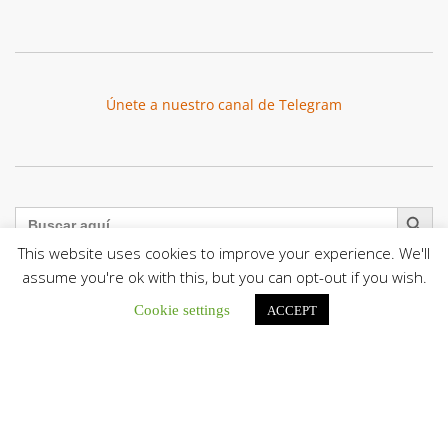
Únete a nuestro canal de Telegram
Botón de búsqu
Buscar:
This website uses cookies to improve your experience. We'll
assume you're ok with this, but you can opt-out if you wish.
Cookie settings
ACCEPT
La Santa Sede presenta el programa oficial del Viaje
Apostólico del Papa León XIV a Francia
La Oficina de Prensa de la Santa...
Diócesis de San Cristóbal celebró 416 años del Santo Cristo
de La Grita con un llamado a la solidaridad y la dignidad