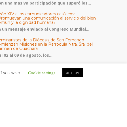
on una masiva participación que superó los...
eón XIV a los comunicadores católicos:
Promuevan una comunicación al servicio del bien
omún y la dignidad humana»
n un mensaje enviado al Congreso Mundial...
eminaristas de la Diócesis de San Fernando
mienzan Misiones en la Parroquia Ntra. Sra. del
armen de Guachara
l 02 al 09 de agosto, los...
áritas de Venezuela presenta su quinto boletín
bre la atención a familias tras los terremotos
if you wish.
Cookie settings
ACCEPT
áritas de Venezuela publicó este martes 4...
omisión Episcopal de Vida Consagrada por la
ornada Pro Orantibus: La vida contemplativa,
estimonio de fe y esperanza en Venezuela
a Iglesia en Venezuela celebra este jueves...