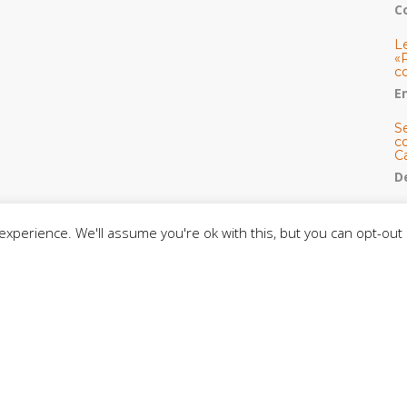
C
L
«
c
E
S
co
C
De
C
so
xperience. We'll assume you're ok with this, but you can opt-out 
C
C
J
t
L