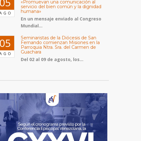
05
«Promuevan una comunicación al
servicio del bien común y la dignidad
humana»
AGO
En un mensaje enviado al Congreso
Mundial...
Seminaristas de la Diócesis de San
05
Fernando comienzan Misiones en la
Parroquia Ntra. Sra. del Carmen de
Guachara
AGO
Del 02 al 09 de agosto, los...