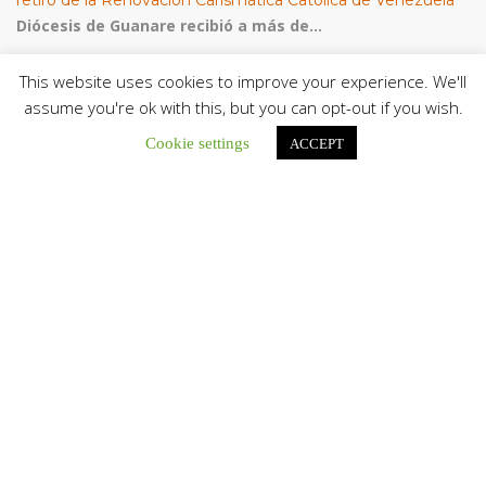
retiro de la Renovación Carismática Católica de Venezuela
Diócesis de Guanare recibió a más de...
This website uses cookies to improve your experience. We'll
Cáritas Italiana se reunió con presidencia de la CEV y Cáritas
de Venezuela para conocer el trabajo humanitario por
assume you're ok with this, but you can opt-out if you wish.
terremotos del 24 de junio
Una delegación encabezada por el padre Marco...
Cookie settings
ACCEPT
El Centro CEC realiza el 1° Encuentro Formativo de
Maestros Voluntarios del Proyecto «Talita Kum»
Con una masiva participación que superó los...
CATEGORÍAS
CEV Noticias
Comunicado
Destacadas
Galería