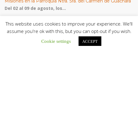
Misiones en la Parroquia Ntra. Sra. del Carmen de Guachara
Del 02 al 09 de agosto, los...
This website uses cookies to improve your experience. We'll
Cáritas de Venezuela presenta su quinto boletín sobre la
atención a familias tras los terremotos
assume you're ok with this, but you can opt-out if you wish.
Cáritas de Venezuela publicó este martes 4...
Cookie settings
ACCEPT
Comisión Episcopal de Vida Consagrada por la Jornada Pro
Orantibus: La vida contemplativa, testimonio de fe y
esperanza en Venezuela
La Iglesia en Venezuela celebra este jueves...
CATEGORÍAS
CEV Noticias
Comunicado
Destacadas