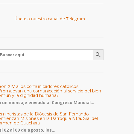
Únete a nuestro canal de Telegram
Botón de búsqueda
uscar:
eón XIV a los comunicadores católicos:
Promuevan una comunicación al servicio del bien
omún y la dignidad humana»
n un mensaje enviado al Congreso Mundial...
eminaristas de la Diócesis de San Fernando
mienzan Misiones en la Parroquia Ntra. Sra. del
armen de Guachara
l 02 al 09 de agosto, los...