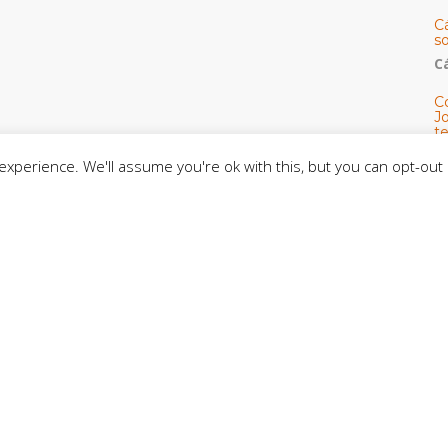
C
so
C
C
J
t
L
xperience. We'll assume you're ok with this, but you can opt-out 
D
Mo
t
E
C
CE
C