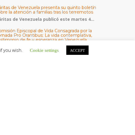
áritas de Venezuela presenta su quinto boletín
bre la atención a familias tras los terremotos
áritas de Venezuela publicó este martes 4...
omisión Episcopal de Vida Consagrada por la
ornada Pro Orantibus: La vida contemplativa,
estimonio de fe y esperanza en Venezuela
a Iglesia en Venezuela celebra este jueves...
if you wish.
Cookie settings
ACCEPT
esde el Santuario de la Virgen de Coromoto
nseñor Carlos Curiel pidió a la Madre de Dios por
odos los venezolanos
n un ambiente lleno de fe, devoción...
ATEGORÍAS
V Noticias
omunicado