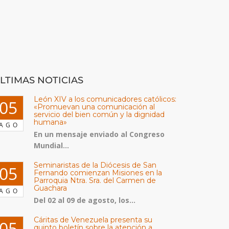
LTIMAS NOTICIAS
León XIV a los comunicadores católicos:
05
«Promuevan una comunicación al
servicio del bien común y la dignidad
humana»
AGO
En un mensaje enviado al Congreso
Mundial...
Seminaristas de la Diócesis de San
05
Fernando comienzan Misiones en la
Parroquia Ntra. Sra. del Carmen de
Guachara
AGO
Del 02 al 09 de agosto, los...
Cáritas de Venezuela presenta su
05
quinto boletín sobre la atención a