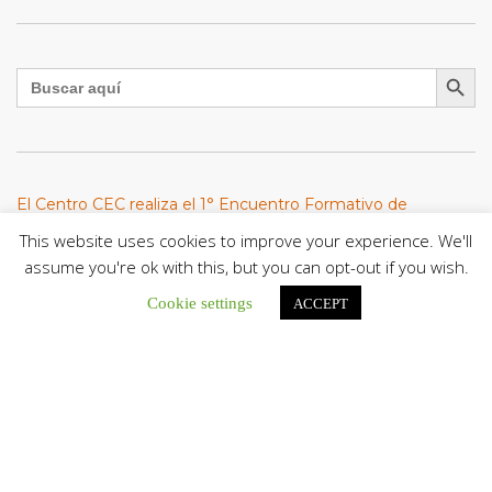
Botón de búsqu
Buscar:
El Centro CEC realiza el 1° Encuentro Formativo de
Maestros Voluntarios del Proyecto «Talita Kum»
This website uses cookies to improve your experience. We'll
Con una masiva participación que superó los...
assume you're ok with this, but you can opt-out if you wish.
León XIV a los comunicadores católicos: «Promuevan una
Cookie settings
ACCEPT
comunicación al servicio del bien común y la dignidad
humana»
En un mensaje enviado al Congreso Mundial...
Seminaristas de la Diócesis de San Fernando comienzan
Misiones en la Parroquia Ntra. Sra. del Carmen de Guachara
Del 02 al 09 de agosto, los...