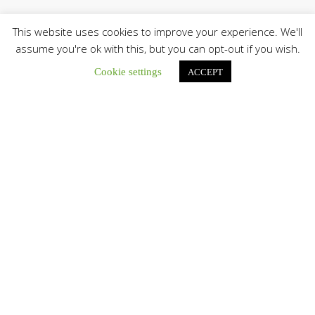
This website uses cookies to improve your experience. We'll
assume you're ok with this, but you can opt-out if you wish.
Cookie settings
ACCEPT
Únete a nuestro canal de Telegram
Botón de búsqu
Buscar: