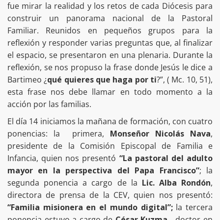
fue mirar la realidad y los retos de cada Diócesis para
construir un panorama nacional de la Pastoral
Familiar. Reunidos en pequeños grupos para la
reflexión y responder varias preguntas que, al finalizar
el espacio, se presentaron en una plenaria. Durante la
reflexión, se nos propuso la frase donde Jesús le dice a
Bartimeo ¿
qué quieres que haga por ti
?”, ( Mc. 10, 51),
esta frase nos debe llamar en todo momento a la
acción por las familias.
El día 14 iniciamos la mañana de formación, con cuatro
ponencias: la primera,
Monseñor Nicolás Nava
,
presidente de la Comisión Episcopal de Familia e
Infancia, quien nos presentó
“La pastoral del adulto
mayor en la perspectiva del Papa Francisco”
; la
segunda ponencia a cargo de la
Lic. Alba Rondón
,
directora de prensa de la CEV, quien nos presentó:
“Familia misionera en el mundo digital”;
la tercera
ponencia estuvo a cargo de
César Kuzma,
doctor en