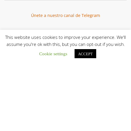
Únete a nuestro canal de Telegram
This website uses cookies to improve your experience. We'll
assume you're ok with this, but you can opt-out if you wish.
Botón de búsqu
Buscar:
Cookie settings
ACCEPT
La Santa Sede presenta el programa oficial del Viaje
Apostólico del Papa León XIV a Francia
La Oficina de Prensa de la Santa...
Diócesis de San Cristóbal celebró 416 años del Santo Cristo
de La Grita con un llamado a la solidaridad y la dignidad
humana
En el marco de la solemnidad por...