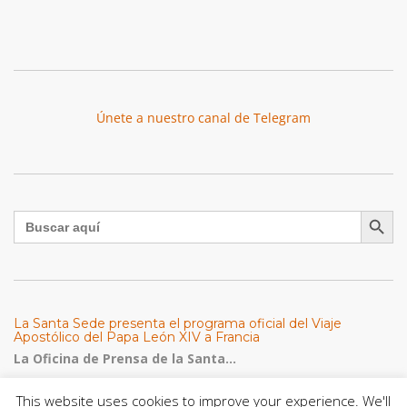
Únete a nuestro canal de Telegram
Botón de búsqu
Buscar:
La Santa Sede presenta el programa oficial del Viaje
Apostólico del Papa León XIV a Francia
La Oficina de Prensa de la Santa...
This website uses cookies to improve your experience. We'll
Diócesis de San Cristóbal celebró 416 años del Santo Cristo