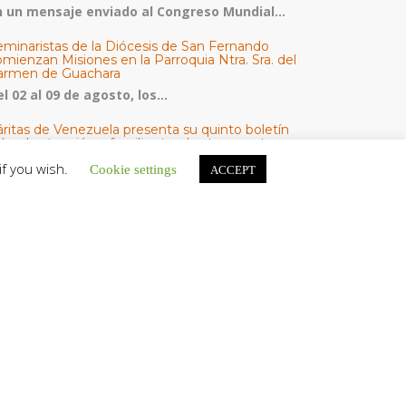
n un mensaje enviado al Congreso Mundial...
eminaristas de la Diócesis de San Fernando
mienzan Misiones en la Parroquia Ntra. Sra. del
armen de Guachara
l 02 al 09 de agosto, los...
áritas de Venezuela presenta su quinto boletín
bre la atención a familias tras los terremotos
áritas de Venezuela publicó este martes 4...
if you wish.
Cookie settings
ACCEPT
omisión Episcopal de Vida Consagrada por la
ornada Pro Orantibus: La vida contemplativa,
estimonio de fe y esperanza en Venezuela
a Iglesia en Venezuela celebra este jueves...
ATEGORÍAS
V Noticias
omunicado