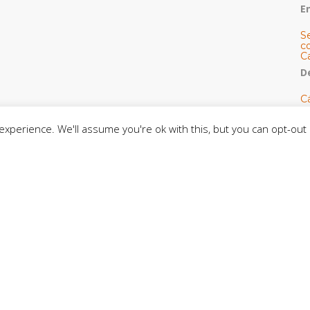
E
S
co
C
De
C
so
C
xperience. We'll assume you're ok with this, but you can opt-out 
C
J
t
L
C
CE
C