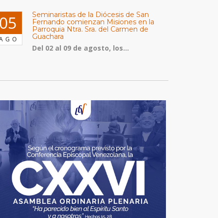
Seminaristas de la Diócesis de San
05
Fernando comienzan Misiones en la
Parroquia Ntra. Sra. del Carmen de
Guachara
AGO
Del 02 al 09 de agosto, los...