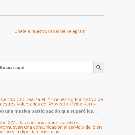
Únete a nuestro canal de Telegram
Botón de búsqueda
uscar:
l Centro CEC realiza el 1° Encuentro Formativo de
aestros Voluntarios del Proyecto «Talita Kum»
on una masiva participación que superó los...
eón XIV a los comunicadores católicos:
Promuevan una comunicación al servicio del bien
omún y la dignidad humana»