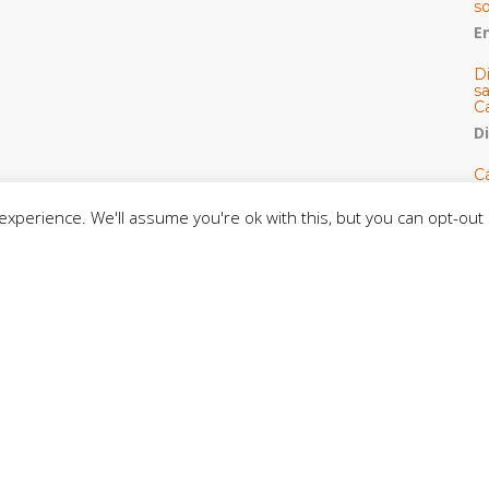
s
E
D
s
C
D
Cá
y 
h
xperience. We'll assume you're ok with this, but you can opt-out 
U
E
M
C
C
CE