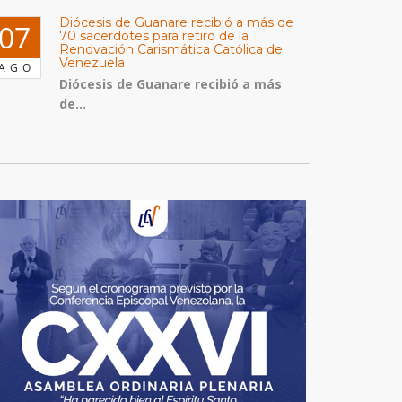
Diócesis de Guanare recibió a más de
07
70 sacerdotes para retiro de la
Renovación Carismática Católica de
Venezuela
AGO
Diócesis de Guanare recibió a más
de...