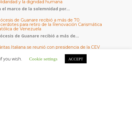
olidaridad y la dignidad humana
n el marco de la solemnidad por...
iócesis de Guanare recibió a más de 70
acerdotes para retiro de la Renovación Carismática
atólica de Venezuela
iócesis de Guanare recibió a más de...
ritas Italiana se reunió con presidencia de la CEV
Cáritas de Venezuela para conocer el trabajo
umanitario por terremotos del 24 de junio
if you wish.
Cookie settings
ACCEPT
na delegación encabezada por el padre Marco...
l Centro CEC realiza el 1° Encuentro Formativo de
aestros Voluntarios del Proyecto «Talita Kum»
on una masiva participación que superó los...
ATEGORÍAS
V Noticias