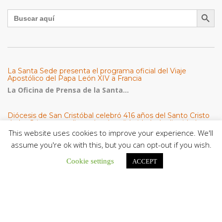
Botón de búsqu
Buscar:
La Santa Sede presenta el programa oficial del Viaje
Apostólico del Papa León XIV a Francia
La Oficina de Prensa de la Santa...
Diócesis de San Cristóbal celebró 416 años del Santo Cristo
de La Grita con un llamado a la solidaridad y la dignidad
humana
This website uses cookies to improve your experience. We'll
En el marco de la solemnidad por...
assume you're ok with this, but you can opt-out if you wish.
Cookie settings
Diócesis de Guanare recibió a más de 70 sacerdotes para
ACCEPT
retiro de la Renovación Carismática Católica de Venezuela
Diócesis de Guanare recibió a más de...
Cáritas Italiana se reunió con presidencia de la CEV y Cáritas
de Venezuela para conocer el trabajo humanitario por
terremotos del 24 de junio