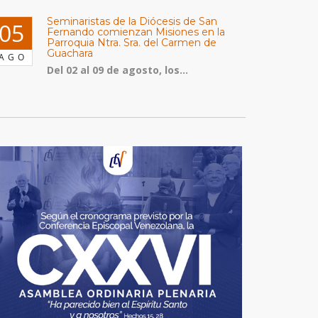
Seminaristas de la Diócesis de San
05
Fernando comienzan Misiones en la
Parroquia Ntra. Sra. del Carmen de
Guachara
AGO
Del 02 al 09 de agosto, los...