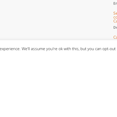
E
S
co
C
De
C
so
C
xperience. We'll assume you're ok with this, but you can opt-out 
C
J
t
L
C
CE
C