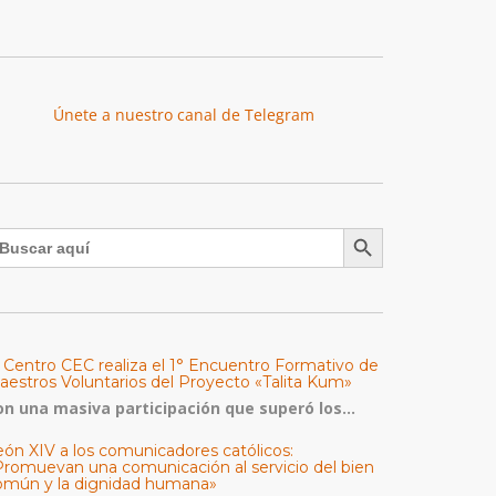
Únete a nuestro canal de Telegram
Botón de búsqueda
uscar:
l Centro CEC realiza el 1° Encuentro Formativo de
aestros Voluntarios del Proyecto «Talita Kum»
on una masiva participación que superó los...
eón XIV a los comunicadores católicos:
Promuevan una comunicación al servicio del bien
omún y la dignidad humana»