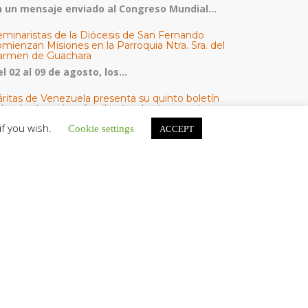
n un mensaje enviado al Congreso Mundial...
eminaristas de la Diócesis de San Fernando
mienzan Misiones en la Parroquia Ntra. Sra. del
armen de Guachara
l 02 al 09 de agosto, los...
áritas de Venezuela presenta su quinto boletín
bre la atención a familias tras los terremotos
áritas de Venezuela publicó este martes 4...
if you wish.
Cookie settings
ACCEPT
omisión Episcopal de Vida Consagrada por la
ornada Pro Orantibus: La vida contemplativa,
estimonio de fe y esperanza en Venezuela
a Iglesia en Venezuela celebra este jueves...
ATEGORÍAS
V Noticias
omunicado