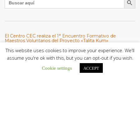
El Centro CEC realiza el 1° Encuentro Formativo de
Maestros Voluntarios del Proyecto «Talita Kum»
Con una masiva participación que superó los...
This website uses cookies to improve your experience. We'll
assume you're ok with this, but you can opt-out if you wish.
León XIV a los comunicadores católicos: «Promuevan una
Cookie settings
comunicación al servicio del bien común y la dignidad
ACCEPT
humana»
En un mensaje enviado al Congreso Mundial...
Seminaristas de la Diócesis de San Fernando comienzan
Misiones en la Parroquia Ntra. Sra. del Carmen de Guachara
Del 02 al 09 de agosto, los...
Cáritas de Venezuela presenta su quinto boletín sobre la
atención a familias tras los terremotos
Cáritas de Venezuela publicó este martes 4...