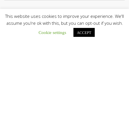
This website uses cookies to improve your experience. We'll
assume you're ok with this, but you can opt-out if you wish.
El Centro CEC realiza el 1° Encuentro Formativo de
Maestros Voluntarios del Proyecto «Talita Kum»
Cookie settings
ACCEPT
Con una masiva participación que superó los...
León XIV a los comunicadores católicos: «Promuevan una
comunicación al servicio del bien común y la dignidad
humana»
En un mensaje enviado al Congreso Mundial...
Seminaristas de la Diócesis de San Fernando comienzan
Misiones en la Parroquia Ntra. Sra. del Carmen de Guachara
Del 02 al 09 de agosto, los...
Cáritas de Venezuela presenta su quinto boletín sobre la
atención a familias tras los terremotos
Cáritas de Venezuela publicó este martes 4...