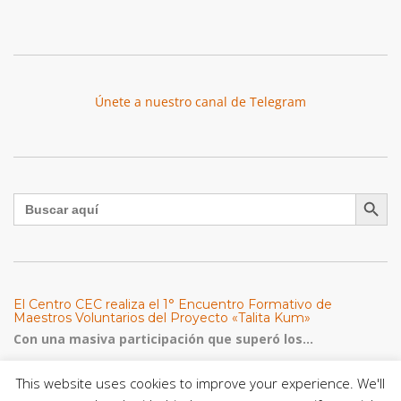
Únete a nuestro canal de Telegram
Botón de búsqu
Buscar:
El Centro CEC realiza el 1° Encuentro Formativo de
Maestros Voluntarios del Proyecto «Talita Kum»
Con una masiva participación que superó los...
This website uses cookies to improve your experience. We'll
León XIV a los comunicadores católicos: «Promuevan una
comunicación al servicio del bien común y la dignidad