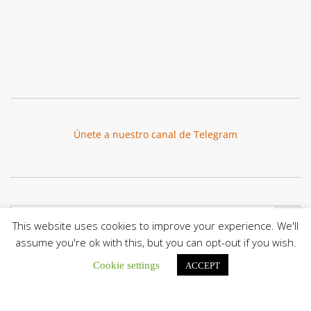
Únete a nuestro canal de Telegram
Botón de búsqu
Buscar:
This website uses cookies to improve your experience. We'll
assume you're ok with this, but you can opt-out if you wish.
Cookie settings
ACCEPT
La Santa Sede presenta el programa oficial del Viaje
Apostólico del Papa León XIV a Francia