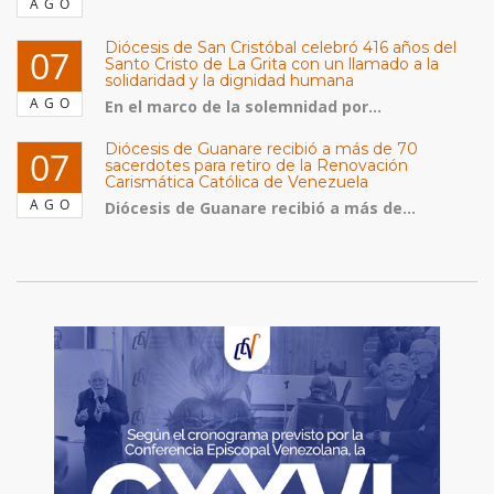
AGO
Diócesis de San Cristóbal celebró 416 años del
07
Santo Cristo de La Grita con un llamado a la
solidaridad y la dignidad humana
AGO
En el marco de la solemnidad por...
Diócesis de Guanare recibió a más de 70
07
sacerdotes para retiro de la Renovación
Carismática Católica de Venezuela
AGO
Diócesis de Guanare recibió a más de...