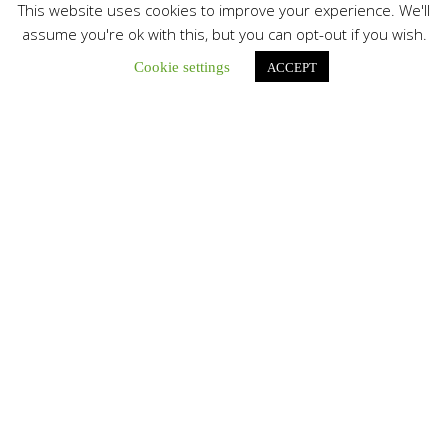
This website uses cookies to improve your experience. We'll
Únete a nuestro canal de Telegram
assume you're ok with this, but you can opt-out if you wish.
Cookie settings
ACCEPT
Botón de búsqu
Buscar:
León XIV a los comunicadores católicos: «Promuevan una
comunicación al servicio del bien común y la dignidad
humana»
En un mensaje enviado al Congreso Mundial...
Seminaristas de la Diócesis de San Fernando comienzan
Misiones en la Parroquia Ntra. Sra. del Carmen de Guachara
Del 02 al 09 de agosto, los...
Cáritas de Venezuela presenta su quinto boletín sobre la
atención a familias tras los terremotos