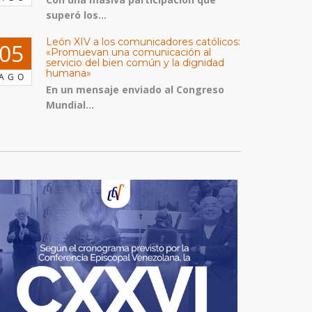
superó los...
León XIV a los comunicadores católicos:
05
«Promuevan una comunicación al
servicio del bien común y la dignidad
humana»
AGO
En un mensaje enviado al Congreso
Mundial...