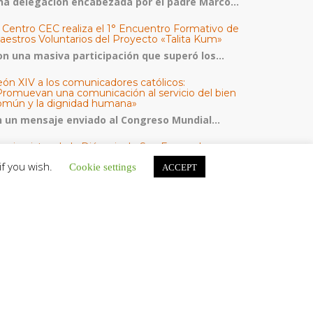
na delegación encabezada por el padre Marco...
l Centro CEC realiza el 1° Encuentro Formativo de
aestros Voluntarios del Proyecto «Talita Kum»
on una masiva participación que superó los...
eón XIV a los comunicadores católicos:
Promuevan una comunicación al servicio del bien
omún y la dignidad humana»
n un mensaje enviado al Congreso Mundial...
eminaristas de la Diócesis de San Fernando
mienzan Misiones en la Parroquia Ntra. Sra. del
if you wish.
Cookie settings
armen de Guachara
ACCEPT
l 02 al 09 de agosto, los...
áritas de Venezuela presenta su quinto boletín
bre la atención a familias tras los terremotos
áritas de Venezuela publicó este martes 4...