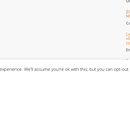
U
E
M
C
L
«
c
E
S
co
xperience. We'll assume you're ok with this, but you can opt-out 
C
De
C
so
C