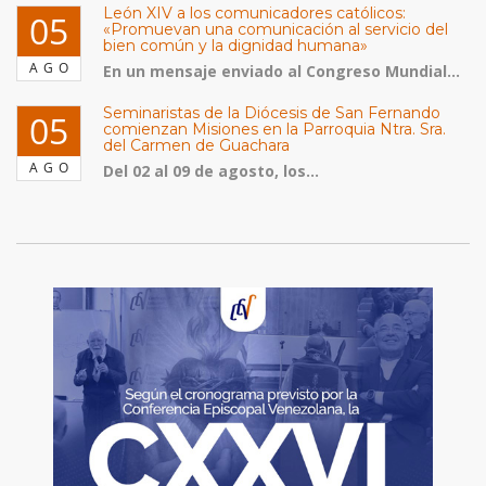
León XIV a los comunicadores católicos:
05
«Promuevan una comunicación al servicio del
bien común y la dignidad humana»
AGO
En un mensaje enviado al Congreso Mundial...
Seminaristas de la Diócesis de San Fernando
05
comienzan Misiones en la Parroquia Ntra. Sra.
del Carmen de Guachara
AGO
Del 02 al 09 de agosto, los...