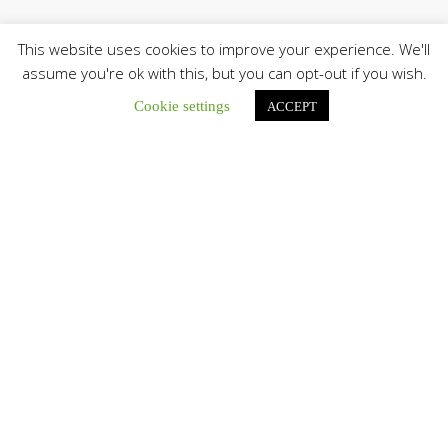
This website uses cookies to improve your experience. We'll
assume you're ok with this, but you can opt-out if you wish.
Cookie settings
ACCEPT
Únete a nuestro canal de Telegram
Botón de búsqu
Buscar:
El Centro CEC realiza el 1° Encuentro Formativo de
Maestros Voluntarios del Proyecto «Talita Kum»
Con una masiva participación que superó los...