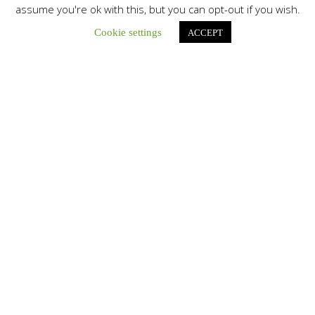
assume you're ok with this, but you can opt-out if you wish.
Cookie settings
ACCEPT
Botón de búsqu
Buscar:
El Centro CEC realiza el 1° Encuentro Formativo de
Maestros Voluntarios del Proyecto «Talita Kum»
Con una masiva participación que superó los...
León XIV a los comunicadores católicos: «Promuevan una
comunicación al servicio del bien común y la dignidad
humana»
En un mensaje enviado al Congreso Mundial...
Seminaristas de la Diócesis de San Fernando comienzan
Misiones en la Parroquia Ntra. Sra. del Carmen de Guachara
Del 02 al 09 de agosto, los...