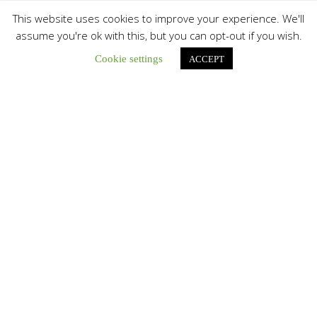
This website uses cookies to improve your experience. We'll
assume you're ok with this, but you can opt-out if you wish.
Cookie settings
ACCEPT
Únete a nuestro canal de Telegram
Botón de búsqu
Buscar: