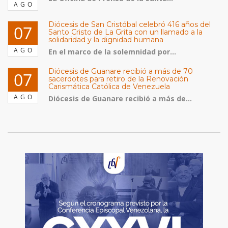
AGO
Diócesis de San Cristóbal celebró 416 años del
07
Santo Cristo de La Grita con un llamado a la
solidaridad y la dignidad humana
AGO
En el marco de la solemnidad por...
Diócesis de Guanare recibió a más de 70
07
sacerdotes para retiro de la Renovación
Carismática Católica de Venezuela
AGO
Diócesis de Guanare recibió a más de...