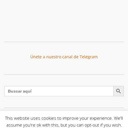
Únete a nuestro canal de Telegram
Botón de búsqu
Buscar:
This website uses cookies to improve your experience. We'll
La Santa Sede presenta el programa oficial del Viaje
assume you're ok with this, but you can opt-out if you wish.
Apostólico del Papa León XIV a Francia