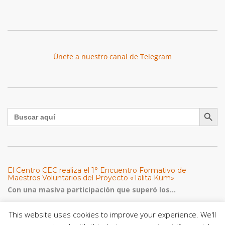
Únete a nuestro canal de Telegram
Botón de búsqu
Buscar:
El Centro CEC realiza el 1° Encuentro Formativo de
Maestros Voluntarios del Proyecto «Talita Kum»
Con una masiva participación que superó los...
This website uses cookies to improve your experience. We'll
León XIV a los comunicadores católicos: «Promuevan una
comunicación al servicio del bien común y la dignidad