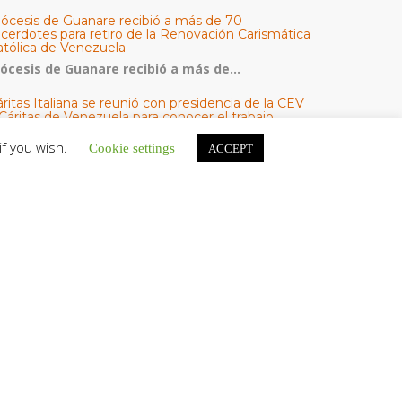
iócesis de Guanare recibió a más de 70
acerdotes para retiro de la Renovación Carismática
atólica de Venezuela
iócesis de Guanare recibió a más de...
ritas Italiana se reunió con presidencia de la CEV
Cáritas de Venezuela para conocer el trabajo
umanitario por terremotos del 24 de junio
if you wish.
Cookie settings
ACCEPT
na delegación encabezada por el padre Marco...
l Centro CEC realiza el 1° Encuentro Formativo de
aestros Voluntarios del Proyecto «Talita Kum»
on una masiva participación que superó los...
ATEGORÍAS
V Noticias
omunicado
estacadas