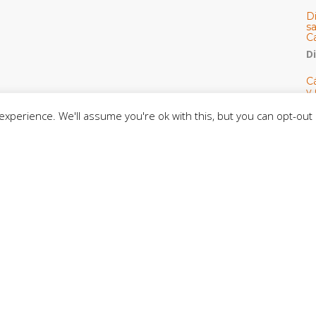
D
s
C
D
Cá
y 
h
xperience. We'll assume you're ok with this, but you can opt-out 
U
E
M
C
C
CE
C
D