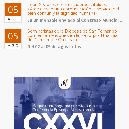
León XIV a los comunicadores católicos:
05
«Promuevan una comunicación al servicio del
bien común y la dignidad humana»
AGO
En un mensaje enviado al Congreso Mundial...
Seminaristas de la Diócesis de San Fernando
05
comienzan Misiones en la Parroquia Ntra. Sra.
del Carmen de Guachara
AGO
Del 02 al 09 de agosto, los...