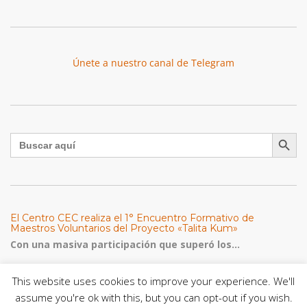
Únete a nuestro canal de Telegram
Botón de búsqu
Buscar:
El Centro CEC realiza el 1° Encuentro Formativo de
Maestros Voluntarios del Proyecto «Talita Kum»
Con una masiva participación que superó los...
León XIV a los comunicadores católicos: «Promuevan una
This website uses cookies to improve your experience. We'll
comunicación al servicio del bien común y la dignidad
assume you're ok with this, but you can opt-out if you wish.
humana»